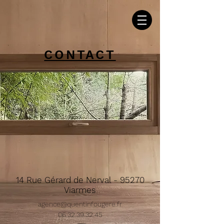
CONTACT
14 Rue Gérard de Nerval - 95270
Viarmes
agence@quentinfougere.fr
06.32.39.32.45