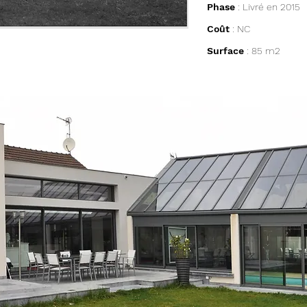
Phase
: Livré en 2015
Coût
: NC
Surface
: 85 m2